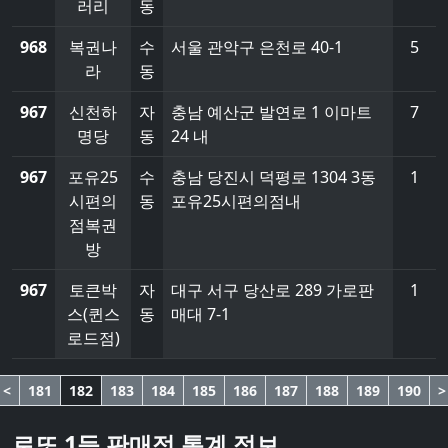
러리
동
968
복권나
수
서울 관악구 은천로 40-1
5
라
동
967
신천하
자
충남 예산군 발연로 1 이마트
7
명당
동
24 내
967
포유25
수
충남 당진시 덕평로 1304 3동
1
시편의
동
포유25시편의점내
점복권
방
967
토큰박
자
대구 서구 당산로 289 가로판
1
스(퀸스
동
매대 7-1
로드점)
<
181
182
183
184
185
186
187
188
189
190
>
로또 1등 판매점 통계 정보