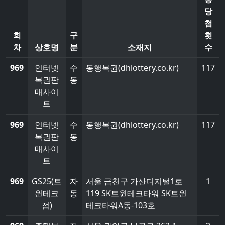
당
첨
회
구
횟
차
상호명
분
소재지
수
969
인터넷
수
동행복권(dhlottery.co.kr)
117
복권판
동
매사이
트
969
인터넷
수
동행복권(dhlottery.co.kr)
117
복권판
동
매사이
트
969
GS25(트
자
서울 금천구 가산디지털1로
1
윈테크
동
119 SK트윈테크타워 SK트윈
점)
테크타워A동-103호