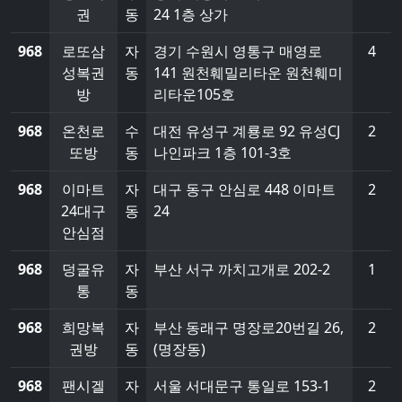
권
동
24 1층 상가
968
로또삼
자
경기 수원시 영통구 매영로
4
성복권
동
141 원천훼밀리타운 원천훼미
방
리타운105호
968
온천로
수
대전 유성구 계룡로 92 유성CJ
2
또방
동
나인파크 1층 101-3호
968
이마트
자
대구 동구 안심로 448 이마트
2
24대구
동
24
안심점
968
덩굴유
자
부산 서구 까치고개로 202-2
1
통
동
968
희망복
자
부산 동래구 명장로20번길 26,
2
권방
동
(명장동)
968
팬시겔
자
서울 서대문구 통일로 153-1
2