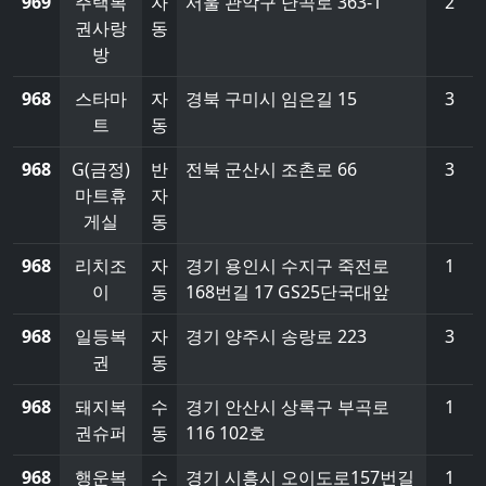
969
주택복
자
서울 관악구 난곡로 363-1
2
권사랑
동
방
968
스타마
자
경북 구미시 임은길 15
3
트
동
968
G(금정)
반
전북 군산시 조촌로 66
3
마트휴
자
게실
동
968
리치조
자
경기 용인시 수지구 죽전로
1
이
동
168번길 17 GS25단국대앞
968
일등복
자
경기 양주시 송랑로 223
3
권
동
968
돼지복
수
경기 안산시 상록구 부곡로
1
권슈퍼
동
116 102호
968
행운복
수
경기 시흥시 오이도로157번길
1