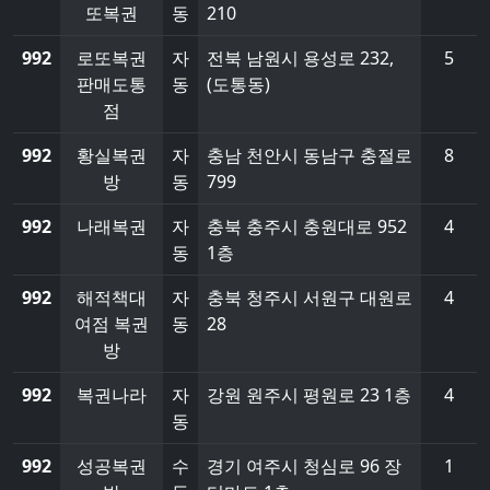
또복권
동
210
992
로또복권
자
전북 남원시 용성로 232,
5
판매도통
동
(도통동)
점
992
황실복권
자
충남 천안시 동남구 충절로
8
방
동
799
992
나래복권
자
충북 충주시 충원대로 952
4
동
1층
992
해적책대
자
충북 청주시 서원구 대원로
4
여점 복권
동
28
방
992
복권나라
자
강원 원주시 평원로 23 1층
4
동
992
성공복권
수
경기 여주시 청심로 96 장
1