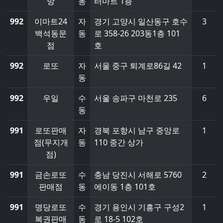
방
동
터마트 1층
992
이마트24
자
경기 고양시 일산동구 호수
3
백석동문
동
로 358-26 203동1층 101
점
호
992
로또
자
서울 중구 퇴계로86길 42
1
동
992
우일
수
서울 송파구 마천로 235
6
동
991
로또판매
자
경북 포항시 남구 중앙로
1
점(무지개
동
110 중간 상가
점)
991
금손로또
수
충남 당진시 서해로 5760
2
판매점
동
에이동 1층 101호
991
명당로또
수
경기 용인시 기흥구 구성2
1
복권판매
동
로 18-5 102호