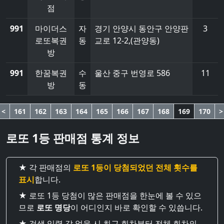
점
991
마이더스
자
경기 안양시 동안구 안양판
3
로또복권
동
교로 12-2,(관양동)
방
991
한꿈복권
수
울산 중구 번영로 586
11
방
동
<
161
162
163
164
165
166
167
168
169
170
>
로또 1등 판매점 통계 정보
★ 각 판매점의
로또 1등이 당첨되었던 전체 횟수를
표시
합니다.
★ 로또 1등 당첨이 많은 판매점을 한눈에 볼 수 있으
므로
로또 명당
이 어디인지 바로 확인할 수 있씁니다.
★ 검색 입력 값 없을 시 최근 회차부터 전체 회차의