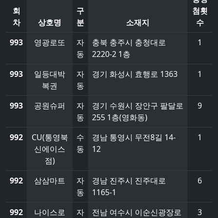
회
구
첨횟
차
상호명
분
소재지
수
993
영광로또
자
충북 충주시 충청대로
1
동
2220-2 1층
993
일등대박
자
경기 화성시 효행로 1363
1
복권
동
993
공원슈퍼
자
경기 수원시 장안구 팔달로
9
동
255 1층(영화동)
992
CU(통영북
수
경남 통영시 무전8길 14-
1
신에이스
동
12
점)
992
삼삼마트
자
경남 진주시 진주대로
6
동
1165-1
992
나이스로
자
전남 여수시 이순신광장로
3