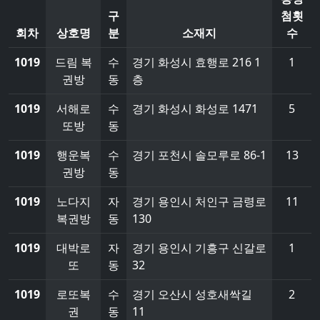
구
첨횟
회차
상호명
분
소재지
수
1019
드림 복
수
경기 화성시 효행로 216 1
1
권방
동
층
1019
서해로
수
경기 화성시 화성로 1471
5
또방
동
1019
행운복
수
경기 포천시 솔모루로 86-1
13
권방
동
1019
노다지
자
경기 용인시 처인구 금령로
11
복권방
동
130
1019
대박로
자
경기 용인시 기흥구 신갈로
1
또
동
32
1019
로또복
수
경기 오산시 성호새싹길
2
권
동
11