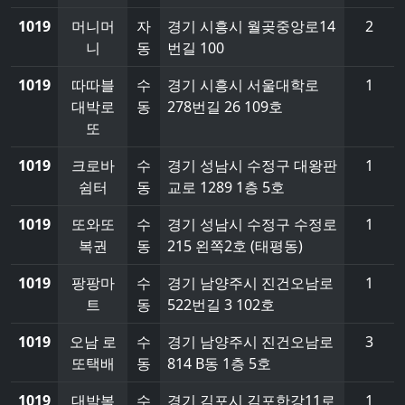
1019
머니머
자
경기 시흥시 월곶중앙로14
2
니
동
번길 100
1019
따따블
수
경기 시흥시 서울대학로
1
대박로
동
278번길 26 109호
또
1019
크로바
수
경기 성남시 수정구 대왕판
1
쉼터
동
교로 1289 1층 5호
1019
또와또
수
경기 성남시 수정구 수정로
1
복권
동
215 왼쪽2호 (태평동)
1019
팡팡마
수
경기 남양주시 진건오남로
1
트
동
522번길 3 102호
1019
오남 로
수
경기 남양주시 진건오남로
3
또택배
동
814 B동 1층 5호
1019
대박복
수
경기 김포시 김포한강11로
1