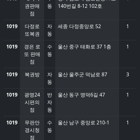
권판매
동
140번길 8-12 102호
점
1019
다정로
자
세종 다정중앙로 52
1
또복권
동
1019
경은 로
수
울산 중구 태화로 37 1층
1
또 판매
동
점
1019
복권방
자
울산 울주군 덕남로 87
3
동
1019
광명24
반
울산 동구 명덕6길 47
1
시편의
자
점
동
1019
무판안
수
울산 남구 중앙로 210-1
1
경시청
동
점