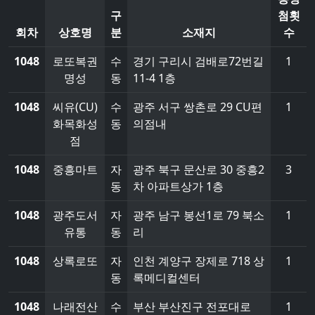
구
첨횟
회차
상호명
분
소재지
수
1048
로또복권
수
경기 구리시 검배로72번길
1
명성
동
11-4 1층
1048
씨유(CU)
수
광주 서구 쌍촌로 29 CU편
1
화목화성
동
의점내
점
1048
중흥마트
자
광주 북구 문산로 30 중흥2
3
동
차 아파트상가 1층
1048
광주도서
자
광주 남구 봉선1로 79 북소
1
유통
동
리
1048
상록로또
자
인천 계양구 장제로 718 상
1
동
록메디컬센터
1048
나래전산
수
부산 부산진구 전포대로
1