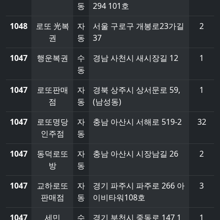
동
294 101호
1048
로또 光복
자
서울 구로구 개봉로23가길
2
권
동
37
1047
행운복권
수
경남 사천시 새시장길 12
1
동
1047
로또판매
자
경북 상주시 상서문로 59,
1
점
동
(남성동)
1047
로또명당
자
충남 아산시 서해로 519-2
32
인주점
동
1047
동덕로또
자
충남 아산시 시장남길 26
2
방
동
1047
교하로또
자
경기 파주시 파주로 266 아
3
판매점
동
이비타워108호
1047
세민
수
경기 부천시 중동로 147 1
1