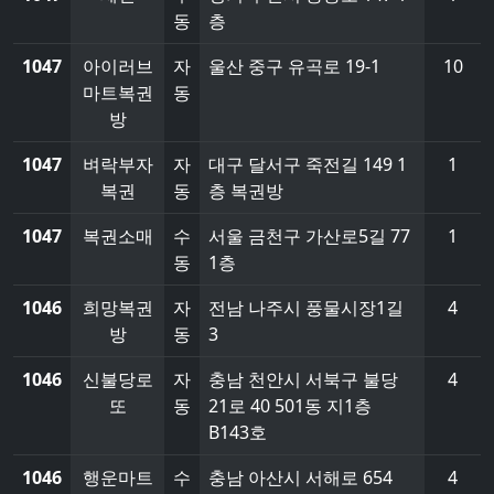
동
층
1047
아이러브
자
울산 중구 유곡로 19-1
10
마트복권
동
방
1047
벼락부자
자
대구 달서구 죽전길 149 1
1
복권
동
층 복권방
1047
복권소매
수
서울 금천구 가산로5길 77
1
동
1층
1046
희망복권
자
전남 나주시 풍물시장1길
4
방
동
3
1046
신불당로
자
충남 천안시 서북구 불당
4
또
동
21로 40 501동 지1층
B143호
1046
행운마트
수
충남 아산시 서해로 654
4