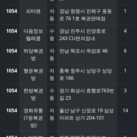
1054
피터팬
자
경남 창원시 진해구 웅동
1
동
로 76 1호 복권판매점
1054
다음정보
수
경남 진주시 진양호로
4
텔레콤
동
243 CU편의점내
1054
하당복권
자
전남 목포시 옥암로 46
6
방
동
1054
행운복권
자
충북 청주시 상당구 상당
1
방
동
로 186
1054
한방복권
수
경기 화성시 효행로763번
3
방
동
길 23
1054
영화유통
자
울산 남구 신정로 19 삼성
14
(1등복권
동
아파트 상가 204-101
방)