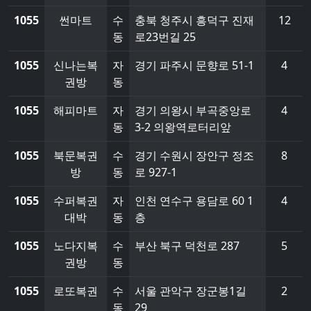
1055
썬마트
수
충북 청주시 흥덕구 진재
12
동
로23번길 25
1055
신나는복
자
경기 파주시 문향로 51-1
4
권방
동
1055
해피마트
자
경기 의왕시 부곡중앙로
4
동
3-2 의왕역로터리앞
1055
북문복권
수
경기 수원시 장안구 정조
8
방
동
로 927-1
1055
수퍼복권
자
인천 연수구 용담로 60 1
4
대박
동
층
1055
노다지복
수
부산 북구 덕천로 287
5
권방
동
1055
로또복권
수
서울 관악구 장군봉1길
2
동
29