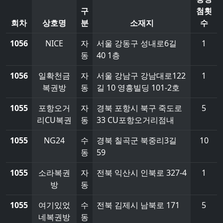
구
첨횟
회차
상호명
분
소재지
수
1056
NICE
자
서울 강동구 성내로6길
1
동
40 1층
1056
일확천금
자
서울 강남구 강남대로122
1
복권방
동
길 10 영흥빌딩 101-2호
1055
포항오거
자
경북 포항시 북구 죽도로
5
리CU복권
동
33 CU포항오거리점내
1055
NG24
수
경북 칠곡군 북중리3길
10
동
59
1055
소라복권
자
전북 익산시 인북로 327-4
1
방
동
1055
여기있었
수
전북 김제시 남북로 171
5
네복권방
동