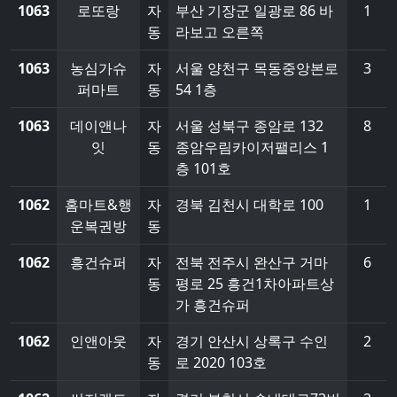
1063
로또랑
자
부산 기장군 일광로 86 바
1
동
라보고 오른쪽
1063
농심가슈
자
서울 양천구 목동중앙본로
3
퍼마트
동
54 1층
1063
데이앤나
자
서울 성북구 종암로 132
8
잇
동
종암우림카이저팰리스 1
층 101호
1062
홈마트&행
자
경북 김천시 대학로 100
1
운복권방
동
1062
흥건슈퍼
자
전북 전주시 완산구 거마
6
동
평로 25 흥건1차아파트상
가 흥건슈퍼
1062
인앤아웃
자
경기 안산시 상록구 수인
2
동
로 2020 103호