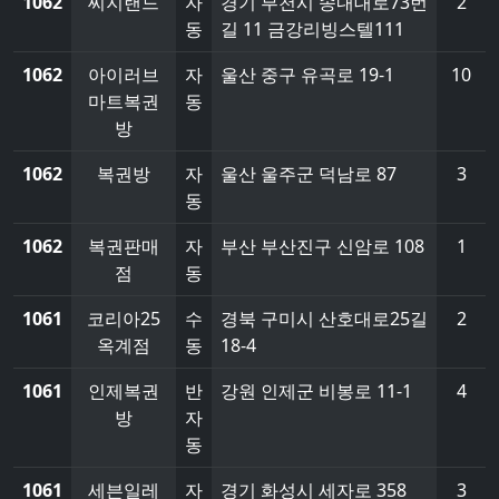
1062
씨지랜드
자
경기 부천시 송내대로73번
2
동
길 11 금강리빙스텔111
1062
아이러브
자
울산 중구 유곡로 19-1
10
마트복권
동
방
1062
복권방
자
울산 울주군 덕남로 87
3
동
1062
복권판매
자
부산 부산진구 신암로 108
1
점
동
1061
코리아25
수
경북 구미시 산호대로25길
2
옥계점
동
18-4
1061
인제복권
반
강원 인제군 비봉로 11-1
4
방
자
동
1061
세븐일레
자
경기 화성시 세자로 358
3