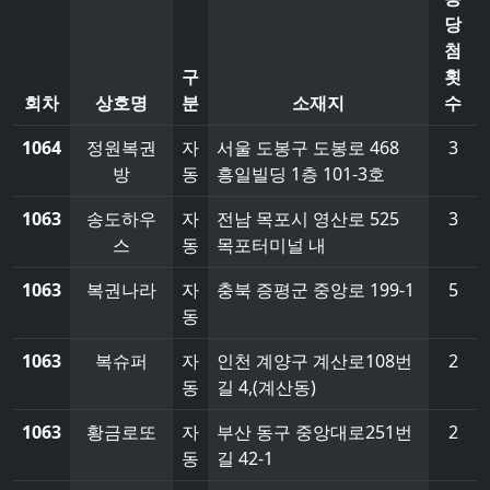
당
첨
구
횟
회차
상호명
분
소재지
수
1064
정원복권
자
서울 도봉구 도봉로 468
3
방
동
흥일빌딩 1층 101-3호
1063
송도하우
자
전남 목포시 영산로 525
3
스
동
목포터미널 내
1063
복권나라
자
충북 증평군 중앙로 199-1
5
동
1063
복슈퍼
자
인천 계양구 계산로108번
2
동
길 4,(계산동)
1063
황금로또
자
부산 동구 중앙대로251번
2
동
길 42-1