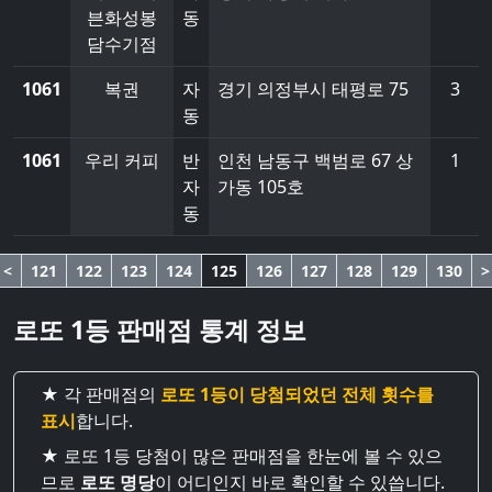
븐화성봉
동
담수기점
1061
복권
자
경기 의정부시 태평로 75
3
동
1061
우리 커피
반
인천 남동구 백범로 67 상
1
자
가동 105호
동
<
121
122
123
124
125
126
127
128
129
130
>
로또 1등 판매점 통계 정보
★ 각 판매점의
로또 1등이 당첨되었던 전체 횟수를
표시
합니다.
★ 로또 1등 당첨이 많은 판매점을 한눈에 볼 수 있으
므로
로또 명당
이 어디인지 바로 확인할 수 있씁니다.