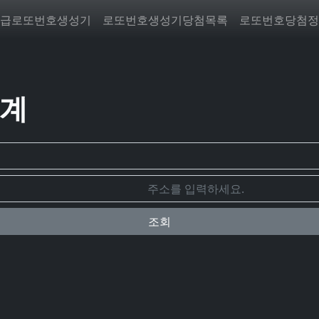
급로또번호생성기
로또번호생성기당첨목록
로또번호당첨정
통계
조회