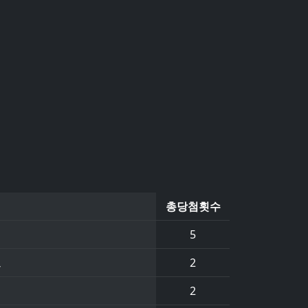
총당첨횟수
5
트
2
2