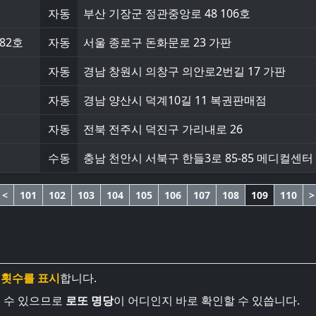
자동
부산 기장군 정관중앙로 48 106호
82호
자동
서울 종로구 돈화문로 23 가판
자동
경남 창원시 의창구 의안로2번길 17 가판
자동
경남 양산시 덕계10길 11 복권판매점
자동
전북 전주시 덕진구 가리내로 26
수동
충남 천안시 서북구 한들3로 85-85 메디컬센터 
<
101
102
103
104
105
106
107
108
109
110
>
 횟수를 표시
합니다.
볼 수 있으므로
로또 명당
이 어디인지 바로 확인할 수 있씁니다.