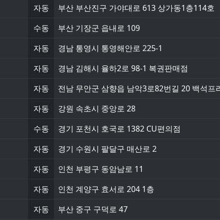
자동
부산 부산진구 가야대로 613 상가동1층114호
수동
부산 기장군 읍내로 109
자동
경남 통영시 통영해안로 225-1
자동
경남 김해시 율하2로 98-1 복권판매점
자동
전남 무안군 삼향읍 남악3로82번길 20 백석프라
자동
강원 속초시 중앙로 28
수동
경기 포천시 호국로 1382 CU편의점
자동
경기 수원시 팔달구 매산로 2
자동
인천 부평구 동암남로 11
자동
인천 계양구 효서로 204 1층
자동
부산 중구 구덕로 47