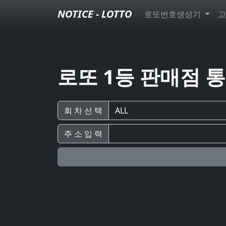
NOTICE - LOTTO
로또번호생성기
고
로또 1등 판매점 
회 차 선 택
주 소 입 력