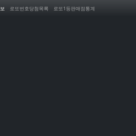
보
로또번호당첨목록
로또1등판매점통계