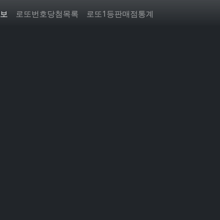
보
로또번호당첨목록
로또1등판매점통계