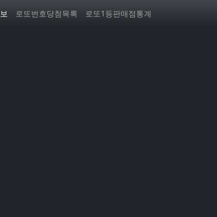
보
로또번호당첨목록
로또1등판매점통계