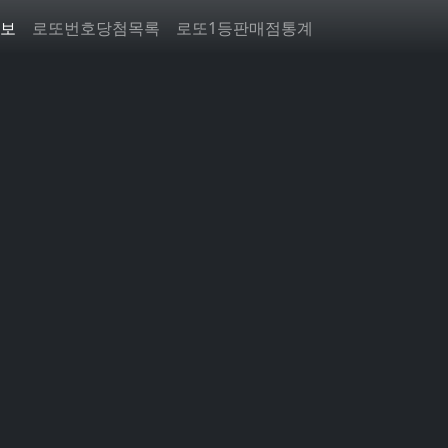
보
로또번호당첨목록
로또1등판매점통계