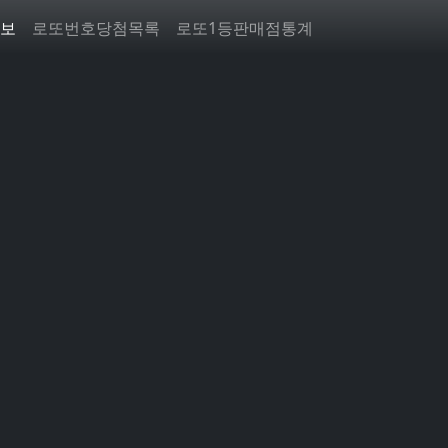
보
로또번호당첨목록
로또1등판매점통계