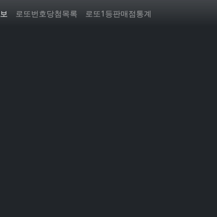
보
로또번호당첨목록
로또1등판매점통계