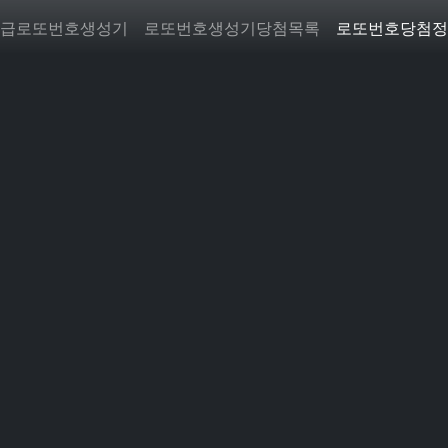
급로또번호생성기
로또번호생성기당첨목록
로또번호당첨정