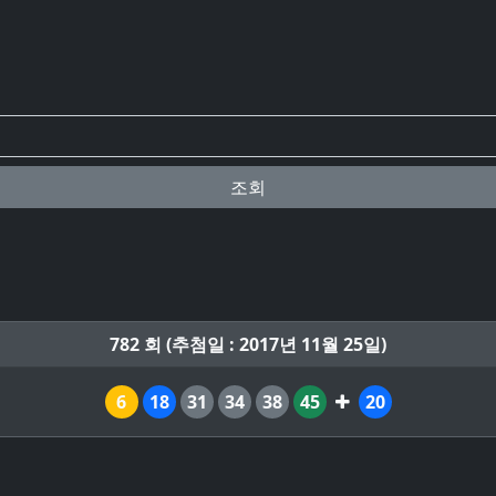
조회
782 회 (추첨일 : 2017년 11월 25일)
6
18
31
34
38
45
20