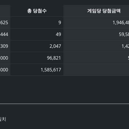
총 당첨수
게임당 당첨금액
,625
9
1,946,4
,444
49
59,5
,309
2,047
1,4
,000
96,821
,000
1,585,617
일치