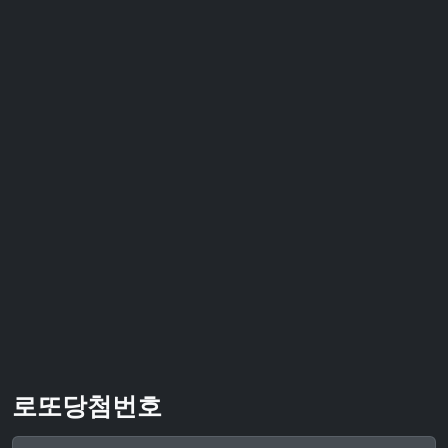
로또당첨번호