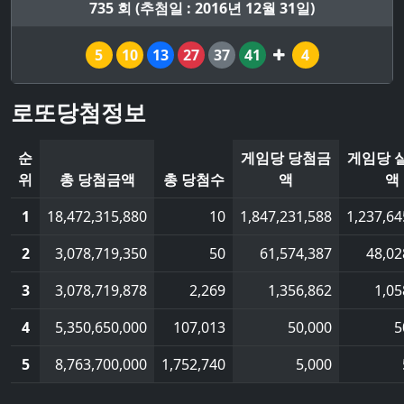
735 회 (추첨일 : 2016년 12월 31일)
5
10
13
27
37
41
4
로또당첨정보
순
게임당 당첨금
게임당 
위
총 당첨금액
총 당첨수
액
액
1
18,472,315,880
10
1,847,231,588
1,237,64
2
3,078,719,350
50
61,574,387
48,02
3
3,078,719,878
2,269
1,356,862
1,05
4
5,350,650,000
107,013
50,000
5
5
8,763,700,000
1,752,740
5,000