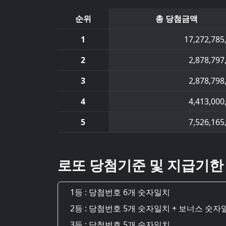
순위
총 당첨금액
1
17,272,785
2
2,878,797
3
2,878,798
4
4,413,000
5
7,526,165
로또 당첨기준 및 지급기한
1등 : 당첨번호 6개 숫자일치
2등 : 당첨번호 5개 숫자일치 + 보너스 숫자
3등 : 당첨번호 5개 숫자일치