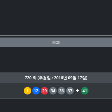
조회
720 회 (추첨일 : 2016년 09월 17일)
1
12
29
34
36
37
41