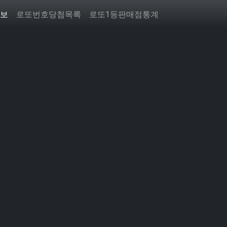
보
로또번호당첨목록
로또1등판매점통계