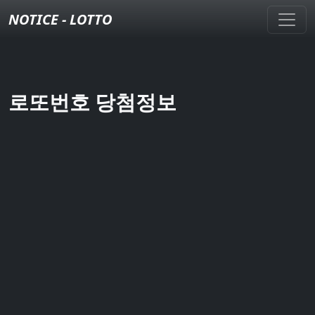
NOTICE - LOTTO
로또번호 당첨정보