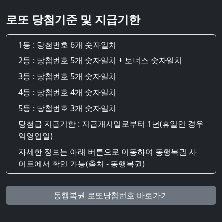
로또 당첨기준 및 지급기한
1등 : 당첨번호 6개 숫자일치
2등 : 당첨번호 5개 숫자일치 + 보너스 숫자일치
3등 : 당첨번호 5개 숫자일치
4등 : 당첨번호 4개 숫자일치
5등 : 당첨번호 3개 숫자일치
당첨급 지급기한 : 지급개시일로부터 1년(휴일인 경우
익영업일)
자세한 정보는 아래 버튼으로 이동하여 동행복권 사
이트에서 확인 가능(출처 - 동행복권)
동행복권 로또당첨번호 바로가기