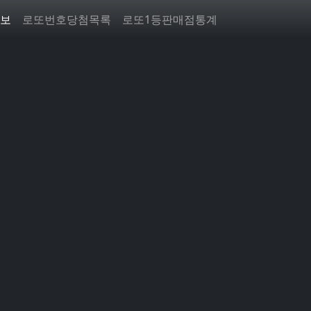
보
로또번호당첨목록
로또1등판매점통계