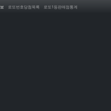
보
로또번호당첨목록
로또1등판매점통계