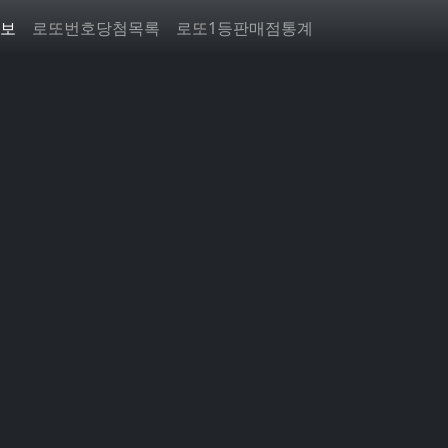
보
로또번호당첨목록
로또1등판매점통계