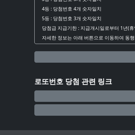
4등 : 당첨번호 4개 숫자일치
5등 : 당첨번호 3개 숫자일치
당첨급 지급기한 : 지급개시일로부터 1년(휴
자세한 정보는 아래 버튼으로 이동하여 동행복
로또번호 당첨 관련 링크