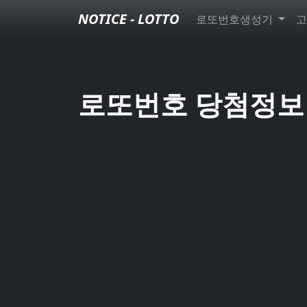
NOTICE - LOTTO
로또번호생성기
고
로또번호 당첨정보