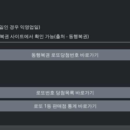
일인 경우 익영업일)
권 사이트에서 확인 가능(출처 - 동행복권)
동행복권 로또당첨번호 바로가기
로또번호 당첨목록 바로가기
로또 1등 판매점 통계 바로가기