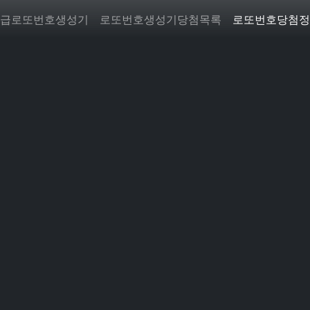
급로또번호생성기
로또번호생성기당첨목록
로또번호당첨정