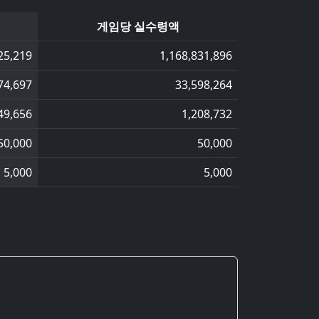
게임당 실수령액
25,219
1,168,831,896
74,697
33,598,264
49,656
1,208,732
50,000
50,000
5,000
5,000