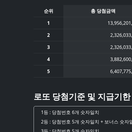
순위
총 당첨금액
1
13,956,201
2
2,326,033
3
2,326,033
4
3,882,600
5
6,407,775
로또 당첨기준 및 지급기한
1등 : 당첨번호 6개 숫자일치
2등 : 당첨번호 5개 숫자일치 + 보너스 숫자
3등 : 당첨번호 5개 숫자일치