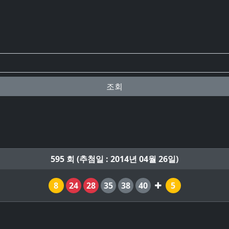
조회
595 회 (추첨일 : 2014년 04월 26일)
8
24
28
35
38
40
5