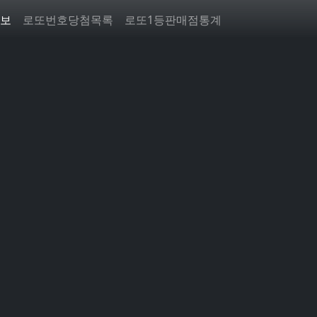
보
로또번호당첨목록
로또1등판매점통계