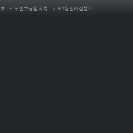
보
로또번호당첨목록
로또1등판매점통계