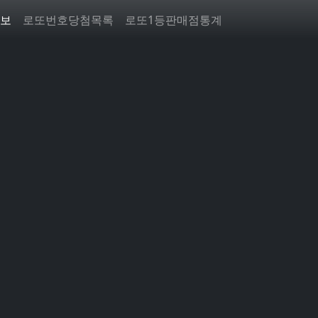
보
로또번호당첨목록
로또1등판매점통계