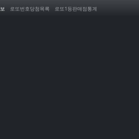
보
로또번호당첨목록
로또1등판매점통계