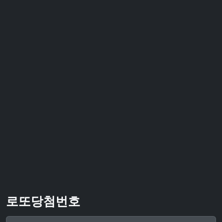
로또당첨번호