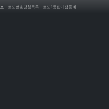
보
로또번호당첨목록
로또1등판매점통계