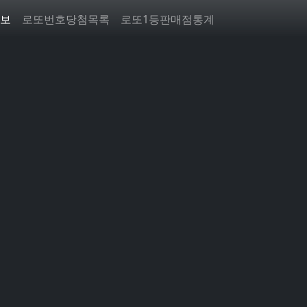
보
로또번호당첨목록
로또1등판매점통계