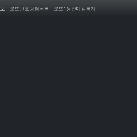
보
로또번호당첨목록
로또1등판매점통계