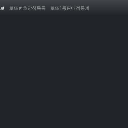
보
로또번호당첨목록
로또1등판매점통계