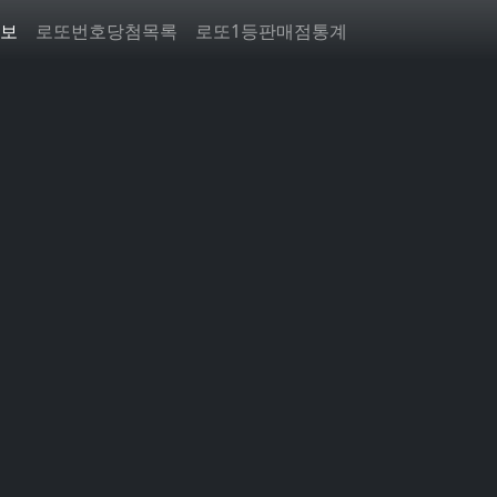
보
로또번호당첨목록
로또1등판매점통계