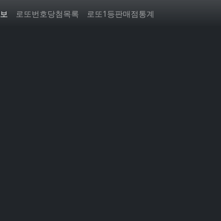
보
로또번호당첨목록
로또1등판매점통계