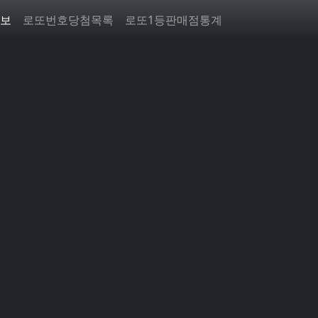
보
로또번호당첨목록
로또1등판매점통계