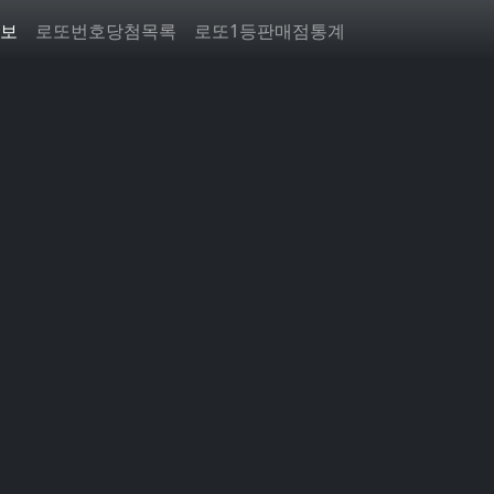
보
로또번호당첨목록
로또1등판매점통계