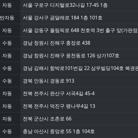
자동
서울 구로구 디지털로32나길 17-45 1층
반자동
서울 강서구 곰달래로 184 1층 101호
자동
서울 강동구 올림픽로 648 천호역 3번 출구 앞(가판점
수동
경남 창원시 진해구 충장로 438
자동
경남 창원시 진해구 웅천동로 126 상가107호
수동
경남 김해시 함박로101번길 22 삼우빌딩104호 복
수동
경북 안동시 경동로 913
자동
전북 전주시 완산구 서곡4길 45-4
자동
전북 전주시 덕진구 팽나무4길 13
자동
전북 군산시 조촌로 66
수동
충남 아산시 중앙로 55 1층 104호