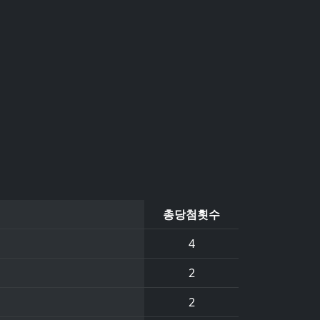
총당첨횟수
4
2
2