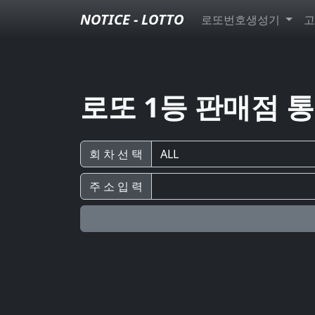
NOTICE - LOTTO
로또번호생성기
고
로또 1등 판매점 
회 차 선 택
주 소 입 력