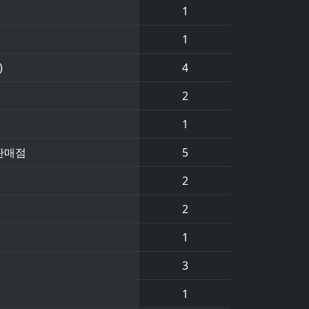
1
1
)
4
2
1
권판매점
5
2
2
1
3
1