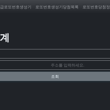
급로또번호생성기
로또번호생성기당첨목록
로또번호당첨정
통계
조회