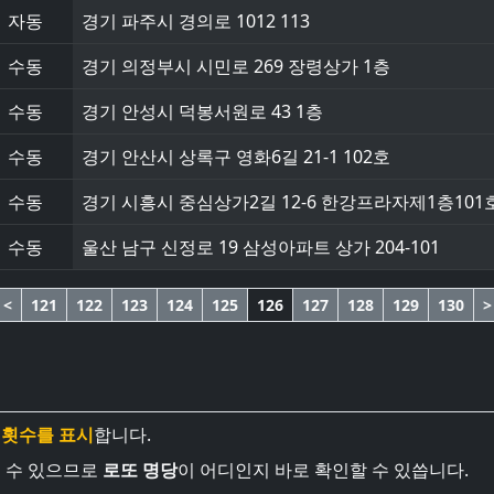
자동
경기 파주시 경의로 1012 113
수동
경기 의정부시 시민로 269 장령상가 1층
수동
경기 안성시 덕봉서원로 43 1층
수동
경기 안산시 상록구 영화6길 21-1 102호
수동
경기 시흥시 중심상가2길 12-6 한강프라자제1층101
수동
울산 남구 신정로 19 삼성아파트 상가 204-101
<
121
122
123
124
125
126
127
128
129
130
>
 횟수를 표시
합니다.
볼 수 있으므로
로또 명당
이 어디인지 바로 확인할 수 있씁니다.